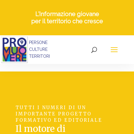
L’Informazione giovane
per il territorio che cresce
PERSONE
CULTURE
TERRITORI
TUTTI I NUMERI DI UN
IMPORTANTE PROGETTO
FORMATIVO ED EDITORIALE
Il motore di