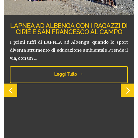
LAPNEA AD ALBENGA CON I RAGAZZI DI
CIRIÈ E SAN FRANCESCO AL CAMPO
I primi tuffi di LAPNEA ad Albenga: quando lo sport
diventa strumento di educazione ambientale Prende il
via, con un ...
e
,
Leggi Tutto
è