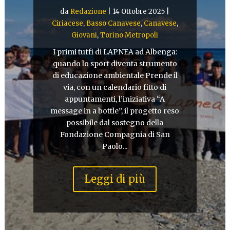
da
Redazione
|
14 Ottobre 2025
|
Ciriacese
,
Basso Canavese
,
Canavese
,
Giovani
,
Torino Metropoli
I primi tuffi di LAPNEA ad Albenga:
quando lo sport diventa strumento
di educazione ambientale Prende il
via, con un calendario fitto di
appuntamenti, l’iniziativa “A
message in a bottle”, il progetto reso
possibile dal sostegno della
Fondazione Compagnia di San
Paolo...
Leggi di più