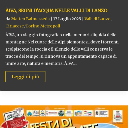
ÀIVA, SEGNI D’ACQUA NELLE VALLI DI LANZO
da
Matteo Balmasseda
|
17 Luglio 2025
|
Valli di Lanzo
,
Ciriacese
,
Torino Metropoli
ÀIVA, un viaggio fotografico nella memoria liquida delle
montagne Nel cuore delle Alpi piemontesi, dove i torrenti
scolpiscono la roccia e il silenzio delle valli conserva le
tracce del tempo, si rinnova un appuntamento capace di
unire arte, natura e memoria: ÀIVA....
Leggi di più