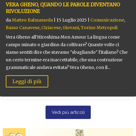
VERA GHENO, QUANDO LE PAROLE DIVENTANO
RIVOLUZIONE
da
Matteo Balmasseda
|
15 Luglio 2025
|
Comunicazione
,
Basso Canavese
,
Ciriacese
,
Giovani
,
Torino Metropoli
Vera Gheno all'Hiroshima Mon Amour La lingua come
campo minato o giardino da coltivare? Quante volte ci
siamo sentiti dire che stavamo "sbagliando" l'italiano? Che
un certo termine era inaccettabile, che una costruzione
grammaticale andava evitata? Vera Gheno, con il...
Leggi di più
Vedi più articoli