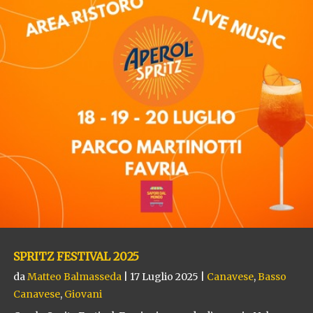
SPRITZ FESTIVAL 2025
da
Matteo Balmasseda
|
17 Luglio 2025
|
Canavese
,
Basso
Canavese
,
Giovani