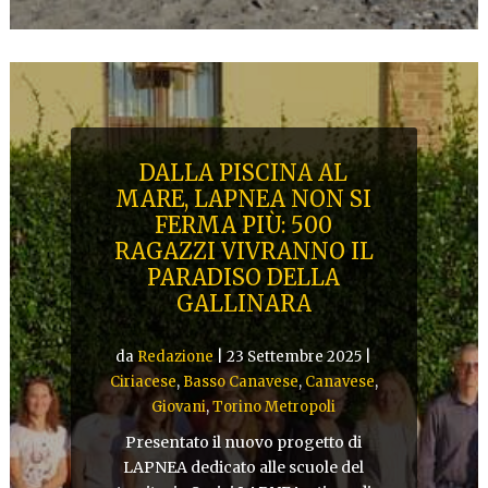
DALLA PISCINA AL
MARE, LAPNEA NON SI
FERMA PIÙ: 500
RAGAZZI VIVRANNO IL
PARADISO DELLA
GALLINARA
da
Redazione
|
23 Settembre 2025
|
Ciriacese
,
Basso Canavese
,
Canavese
,
Giovani
,
Torino Metropoli
Presentato il nuovo progetto di
LAPNEA dedicato alle scuole del