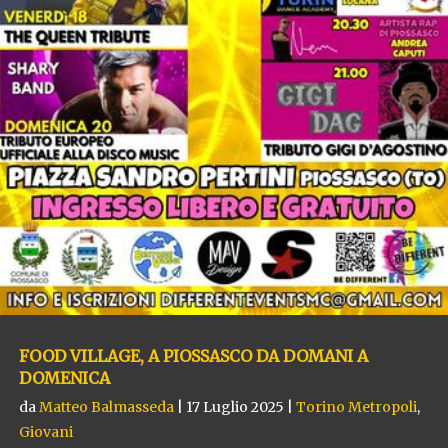
FOOD VILLAGE, A PIOSSASCO DA DOMANI A
DOMENICA
da
Matteo Balmasseda
|
17 Luglio 2025
|
Torino Metropoli
,
Giovani