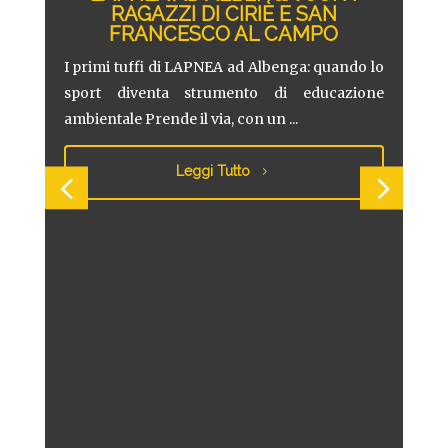
RAGAZZI DI CIRIÈ E SAN
FRANCESCO AL CAMPO
LA
TI
RA
I primi tuffi di LAPNEA ad Albenga: quando lo
RAG
sport diventa strumento di educazione
ambientale Prende il via, con un ...
Pres
 delle
nti al
dedi
Leggi Tutto
LAPNE