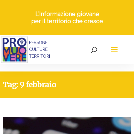
L’Informazione giovane
per il territorio che cresce
PERSONE
CULTURE
TERRITORI
Tag: 9 febbraio