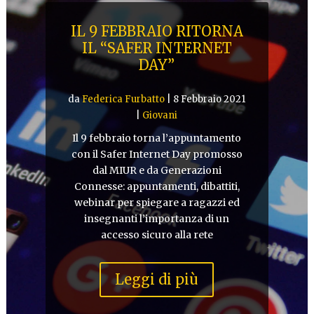
IL 9 FEBBRAIO RITORNA
IL “SAFER INTERNET
DAY”
da
Federica Furbatto
|
8 Febbraio 2021
|
Giovani
Il 9 febbraio torna l’appuntamento
con il Safer Internet Day promosso
dal MIUR e da Generazioni
Connesse: appuntamenti, dibattiti,
webinar per spiegare a ragazzi ed
insegnanti l’importanza di un
accesso sicuro alla rete
Leggi di più