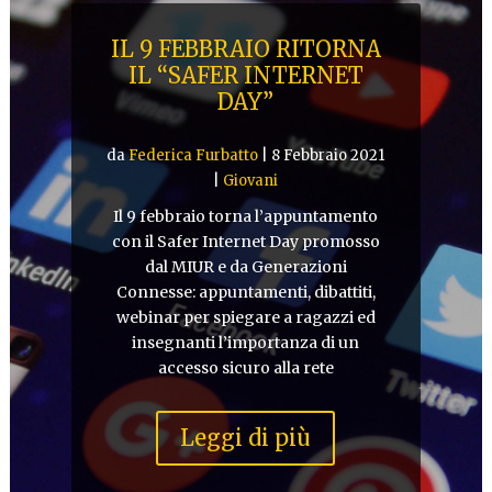
IL 9 FEBBRAIO RITORNA
IL “SAFER INTERNET
DAY”
da
Federica Furbatto
|
8 Febbraio 2021
|
Giovani
Il 9 febbraio torna l’appuntamento
con il Safer Internet Day promosso
dal MIUR e da Generazioni
Connesse: appuntamenti, dibattiti,
webinar per spiegare a ragazzi ed
insegnanti l’importanza di un
accesso sicuro alla rete
Leggi di più