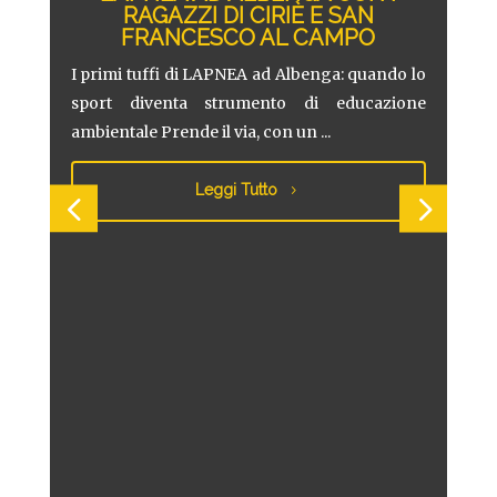
RAGAZZI DI CIRIÈ E SAN
FRANCESCO AL CAMPO
LA
TI
RA
I primi tuffi di LAPNEA ad Albenga: quando lo
RAG
sport diventa strumento di educazione
ambientale Prende il via, con un ...
Pres
 delle
nti al
dedi
Leggi Tutto
LAPNE