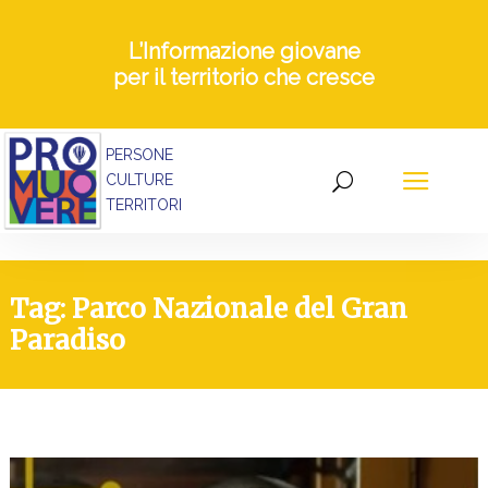
L’Informazione giovane
per il territorio che cresce
PERSONE
CULTURE
TERRITORI
Tag: Parco Nazionale del Gran
Paradiso