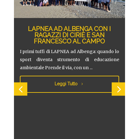
LAPNEA AD ALBENGA CON I
RAGAZZI DI CIRIÈ E SAN
FRANCESCO AL CAMPO
LA
TI
RA
I primi tuffi di LAPNEA ad Albenga: quando lo
RAG
sport diventa strumento di educazione
ambientale Prende il via, con un ...
Pres
 delle
nti al
dedi
Leggi Tutto
LAPNE