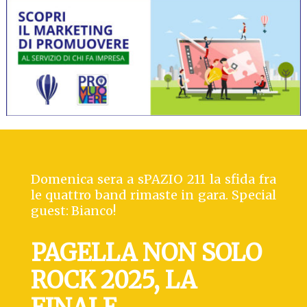
Domenica sera a sPAZIO 211 la sfida fra
le quattro band rimaste in gara. Special
guest: Bianco!
PAGELLA NON SOLO
ROCK 2025, LA