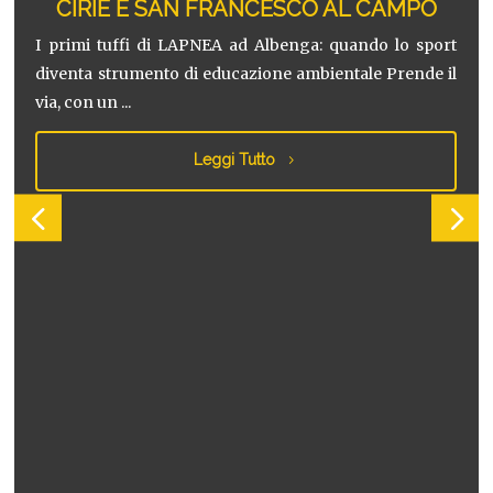
SAN FRANCESCO AL CAMPO
DALLA PISCINA
 LAPNEA ad Albenga: quando lo sport
o di educazione ambientale Prende il
SI FERMA PIÙ:
IL PARADIS
Presentato il nuovo 
scuole del territorio 
Leggi Tutto
è incr...
Le