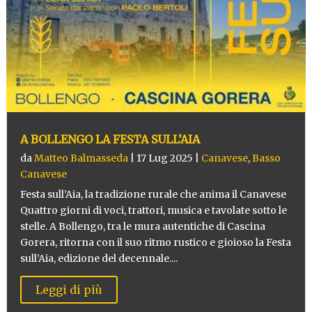
A BOLLENGO LA FESTA SULL’AIA
da
Matteo Balmasseda
|
17 Lug 2025
|
Canavese
,
Basso
Canavese
Festa sull’Aia, la tradizione rurale che anima il Canavese
Quattro giorni di voci, trattori, musica e tavolate sotto le
stelle. A Bollengo, tra le mura autentiche di Cascina
Gorera, ritorna con il suo ritmo rustico e gioioso la Festa
sull’Aia, edizione del decennale....
Leggi di più