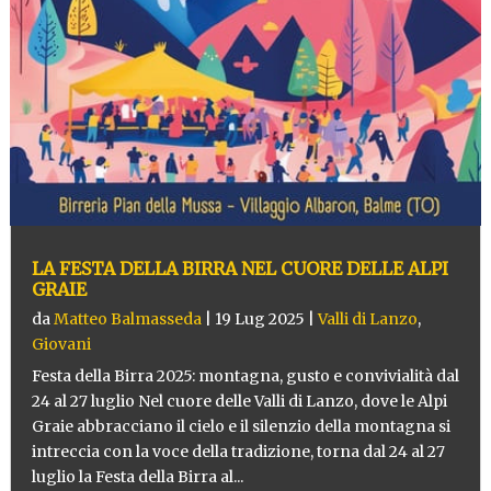
LA FESTA DELLA BIRRA NEL CUORE DELLE ALPI
GRAIE
da
Matteo Balmasseda
|
19 Lug 2025
|
Valli di Lanzo
,
Giovani
Festa della Birra 2025: montagna, gusto e convivialità dal
24 al 27 luglio Nel cuore delle Valli di Lanzo, dove le Alpi
Graie abbracciano il cielo e il silenzio della montagna si
intreccia con la voce della tradizione, torna dal 24 al 27
luglio la Festa della Birra al...