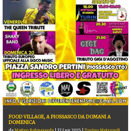
FOOD VILLAGE, A PIOSSASCO DA DOMANI A
DOMENICA
da
Matteo Balmasseda
|
17 Lug 2025
|
Torino Metropoli
,