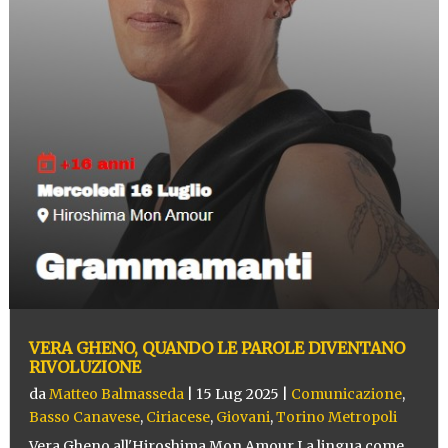
VERA GHENO, QUANDO LE PAROLE DIVENTANO
RIVOLUZIONE
da
Matteo Balmasseda
|
15 Lug 2025
|
Comunicazione
,
Basso Canavese
,
Ciriacese
,
Giovani
,
Torino Metropoli
Vera Gheno all'Hiroshima Mon Amour La lingua come