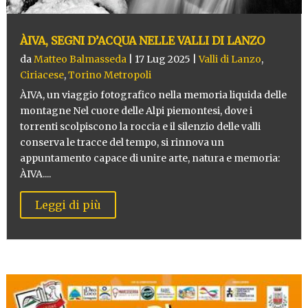
ÀIVA, SEGNI D’ACQUA NELLE VALLI DI LANZO
da
Matteo Balmasseda
|
17 Lug 2025
|
Valli di Lanzo
,
Ciriacese
,
Torino Metropoli
ÀIVA, un viaggio fotografico nella memoria liquida delle
montagne Nel cuore delle Alpi piemontesi, dove i
torrenti scolpiscono la roccia e il silenzio delle valli
conserva le tracce del tempo, si rinnova un
appuntamento capace di unire arte, natura e memoria:
ÀIVA....
Leggi di più