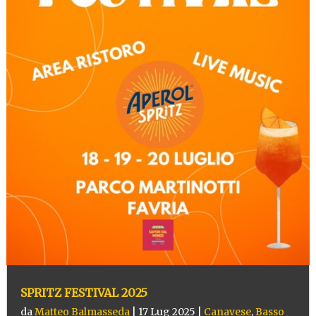
SPRITZ FESTIVAL 2025
da
Matteo Balmasseda
|
17 Lug 2025
|
Canavese
,
Basso