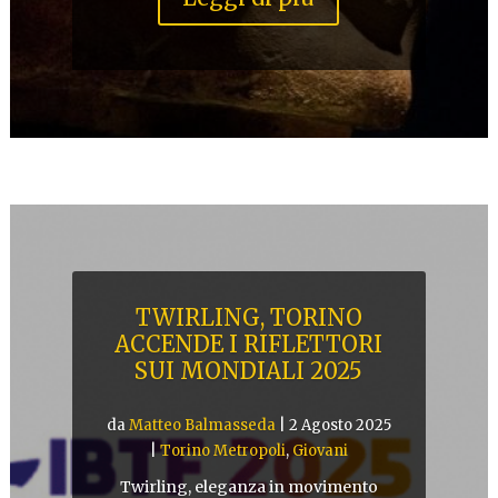
TWIRLING, TORINO
ACCENDE I RIFLETTORI
SUI MONDIALI 2025
da
Matteo Balmasseda
|
2 Agosto 2025
|
Torino Metropoli
,
Giovani
Twirling, eleganza in movimento