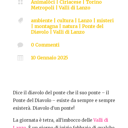

Animalòci
|
Ciriacese
|
Torino
Metropoli
|
Valli di Lanzo

ambiente
|
cultura
|
Lanzo
|
misteri
|
montagna
|
natura
|
Ponte del
Diavolo
|
Valli di Lanzo

0 Commenti

10 Gennaio 2025
Dice il diavolo del ponte che il suo ponte – il
Ponte del Diavolo – esiste da sempre e sempre
esisterà. Diavolo d’un ponte!
La giornata è tetra, all’imbocco delle
Valli di
Lanzo
. È un giorno di inizio febbraio di qualche