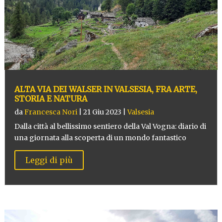
ALTA VIA DEI WALSER IN VALSESIA, FRA ARTE,
STORIA E NATURA
da
Francesca Nori
|
21 Giu 2023
|
Valsesia
Dalla città al bellissimo sentiero della Val Vogna: diario di
una giornata alla scoperta di un mondo fantastico
Leggi di più