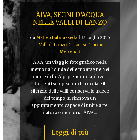
ÀIVA, SEGNI D’ACQUA
NELLE VALLI DI LANZO
da
Matteo Balmasseda
|
17 Luglio 2025
|
Valli di Lanzo
,
Ciriacese
,
Torino
Metropoli
ÀIVA, un viaggio fotografico nella
memoria liquida delle montagne Nel
cuore delle Alpi piemontesi, dove i
torrenti scolpiscono la roccia e il
silenzio delle valli conserva le tracce
del tempo, si rinnova un
appuntamento capace di unire arte,
natura e memoria: ÀIVA....
Leggi di più