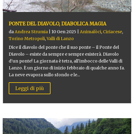
PONTE DEL DIAVOLO, DIABOLICA MAGIA
da
Andrea Strumia
|
10 Gen 2025
|
Animalòci
,
Ciriacese
,
Torino Metropoli
,
Valli di Lanzo
Dice il diavolo del ponte che il suo ponte – il Ponte del
Diavolo – esiste da sempre e sempre esisterà. Diavolo
d’un ponte! La giornata è tetra, all'imbocco delle Valli di
Lanzo. È un giorno di inizio febbraio di qualche anno fa.
La neve evapora sullo sfondo e le...
Leggi di più