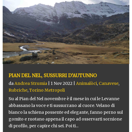
PIAN DEL NEL, SUSSURRI D’AUTUNNO
da
Andrea Strumia
|
1 Nov 2022
|
Animalòci
,
Canavese
,
Rubriche
,
Torino Metropoli
Su al Pian del Nel novembre è il mese in cui le Levanne
abbassano la voce e ti sussurrano al cuore. Velano di
bianco la schiena possente ed elegante, fanno perno sul
gomito e ruotano appena il capo ad osservarti sornione
di profilo, per capire chi sei. Poi ti...