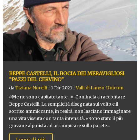
BEPPE CASTELLI, IL BOCIA DEI MERAVIGLIOSI
“PAZZI DEL CERVINO”
da
Tiziana Norelli
|
1 Dic 2021
|
Valli di Lanzo
,
Unicum
«Me ne sono capitate tante...». Comincia a raccontare
Beppe Castelli. La semplicità disegnata sul volto e il
sorriso ammiccante, in realtà, non lasciano immaginare
una vita vissuta con tanta intensità. «Sono stato il più
giovane alpinista ad arrampicare sulla parete...
Leggi di più