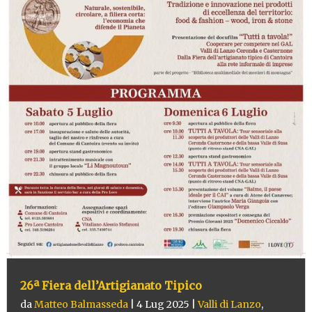
26ª Fiera dell’Artigianato Tipico
da
Matteo Balmasseda
|
4 Lug 2025
|
Valli di Lanzo
,