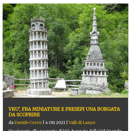
VRU’, FRA MINIATURE E PRESEPI UNA BORGATA
DA SCOPRIRE
da
Davide Corvo
|
4 Ott 2021
|
Valli di Lanzo