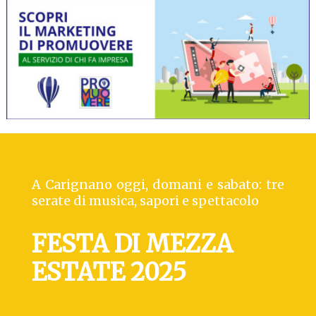
A Carignano oggi, domani e sabato: tre
serate di musica, sapori e spettacolo
FESTA DI MEZZA
ESTATE 2025