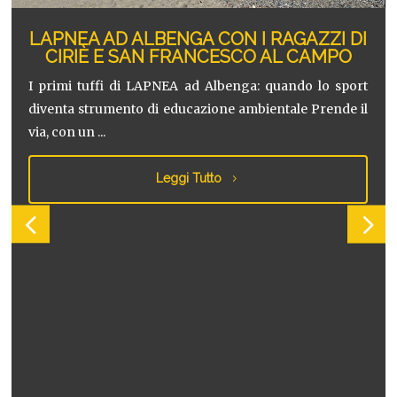
ALBENGA CON I RAGAZZI DI
SAN FRANCESCO AL CAMPO
DALLA PISCINA
 LAPNEA ad Albenga: quando lo sport
o di educazione ambientale Prende il
SI FERMA PIÙ:
IL PARADIS
Presentato il nuovo 
scuole del territorio 
Leggi Tutto
è incr...
Le