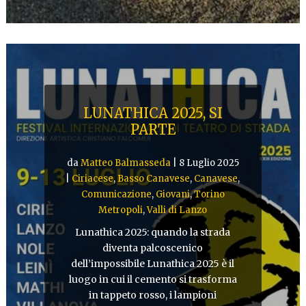
LUNATHICA 2025, SI
PARTE
da
Matteo Balmasseda
|
8 Luglio 2025
|
Ciriacese
,
Basso Canavese
,
Canavese
,
Comunicazione
,
Giovani
,
Torino
Metropoli
,
Valli di Lanzo
Lunathica 2025: quando la strada
diventa palcoscenico
dell’impossibile Lunathica 2025 è il
luogo in cui il cemento si trasforma
in tappeto rosso, i lampioni