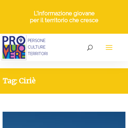
L’Informazione giovane
per il territorio che cresce
PERSONE
CULTURE
TERRITORI
Tag: Ciriè