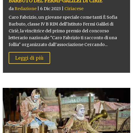
BARBUTO DEL FERMI-GALILEI DI CIRIÈ
da
Redazione
|
6 Dic 2023
|
Ciriacese
Caro Fabrizio, un giovane speciale come tanti È Sofia
Barbuto, classe IV B RIM dell'Istituto Fermi Galilei di
Ciriè, la vincitrice del primo premio del concorso
letterario nazionale "Caro Fabrizio ti racconto di una
follia" organizzato dall’associazione Cercando...
Leggi di più