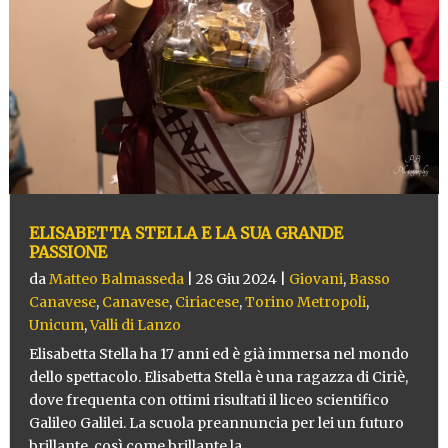
ELISABETTA STELLA E LA SUA GRANDE
PASSIONE
da
Matteo Balmasseda
|
28 Giu 2024
|
Giovani
,
Basso
Canavese
,
Canavese
,
Ciriacese
,
Torino Metropoli
,
Unicum
,
Valli di Lanzo
Elisabetta Stella ha 17 anni ed è già immersa nel mondo
dello spettacolo. Elisabetta Stella è una ragazza di Ciriè,
dove frequenta con ottimi risultati il liceo scientifico
Galileo Galilei. La scuola preannuncia per lei un futuro
brillante, così come brillante la...