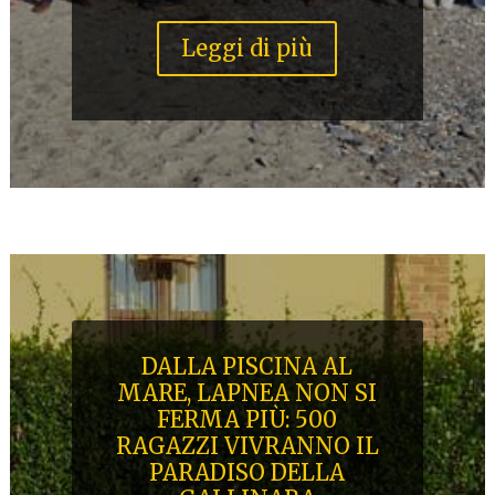
Leggi di più
DALLA PISCINA AL
MARE, LAPNEA NON SI
FERMA PIÙ: 500
RAGAZZI VIVRANNO IL
PARADISO DELLA