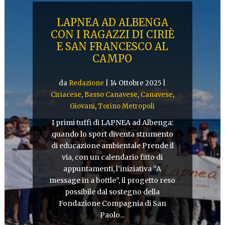
LAPNEA AD ALBENGA
CON I RAGAZZI DI CIRIÈ
E SAN FRANCESCO AL
CAMPO
da
Redazione
|
14 Ottobre 2025
|
Ciriacese
,
Basso Canavese
,
Canavese
,
Giovani
,
Torino Metropoli
I primi tuffi di LAPNEA ad Albenga:
quando lo sport diventa strumento
di educazione ambientale Prende il
via, con un calendario fitto di
appuntamenti, l’iniziativa “A
message in a bottle”, il progetto reso
possibile dal sostegno della
Fondazione Compagnia di San
Paolo...