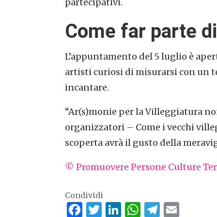
partecipativi.
Come far parte d
L’appuntamento del 5 luglio è aperto 
artisti curiosi di misurarsi con un 
incantare.
“Ar(s)monie per la Villeggiatura no
organizzatori – Come i vecchi ville
scoperta avrà il gusto della meravig
© Promuovere Persone Culture Terr
Condividi
Facebook
Twitter
LinkedIn
WhatsAp
Telegr
Emai