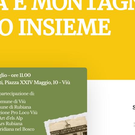
A E MONTAG
O INSIEME