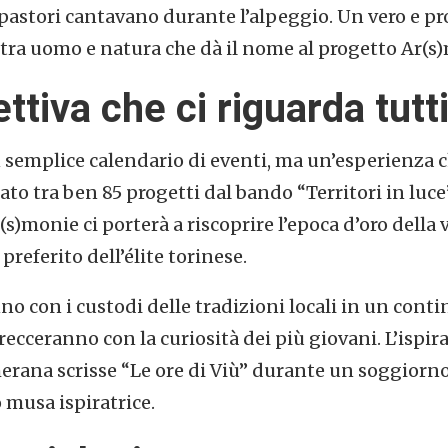
pastori cantavano durante l’alpeggio. Un vero e pr
 tra uomo e natura che dà il nome al progetto Ar(s
ttiva che ci riguarda tutt
n semplice calendario di eventi, ma un’esperienza 
ato tra ben 85 progetti dal bando “Territori in luce
s)monie ci porterà a riscoprire l’epoca d’oro della vi
preferito dell’élite torinese.
o con i custodi delle tradizioni locali in un cont
trecceranno con la curiosità dei più giovani. L’ispi
merana scrisse “Le ore di Viù” durante un soggiorno
o musa ispiratrice.