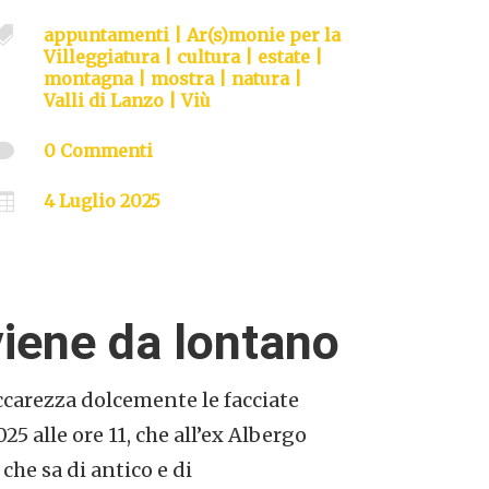

appuntamenti
|
Ar(s)monie per la
Villeggiatura
|
cultura
|
estate
|
montagna
|
mostra
|
natura
|
Valli di Lanzo
|
Viù

0 Commenti

4 Luglio 2025
 viene da lontano
ccarezza dolcemente le facciate
25 alle ore 11, che all’ex Albergo
che sa di antico e di