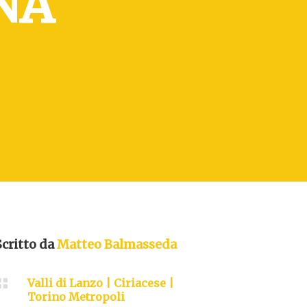
NA
Scritto da
Matteo Balmasseda

Valli di Lanzo
|
Ciriacese
|
Torino Metropoli