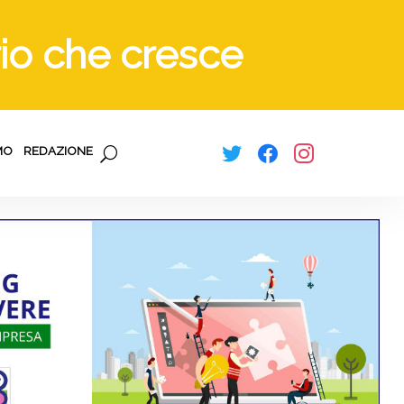
orio che cresce
MO
REDAZIONE