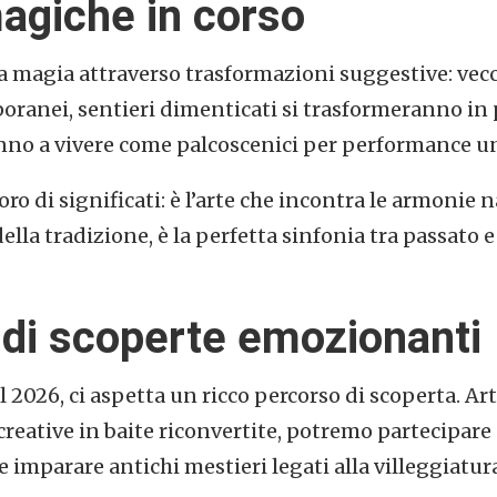
agiche in corso
 magia attraverso trasformazioni suggestive: vecch
ranei, sentieri dimenticati si trasformeranno in per
no a vivere come palcoscenici per performance un
o di significati: è l’arte che incontra le armonie nat
della tradizione, è la perfetta sinfonia tra passato 
di scoperte emozionanti
l 2026, ci aspetta un ricco percorso di scoperta. Ar
creative in baite riconvertite, potremo partecipare
 e imparare antichi mestieri legati alla villeggiatur