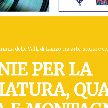
anima delle Valli di Lanzo tra arte, storia e 
NIE PER LA
IATURA, QU